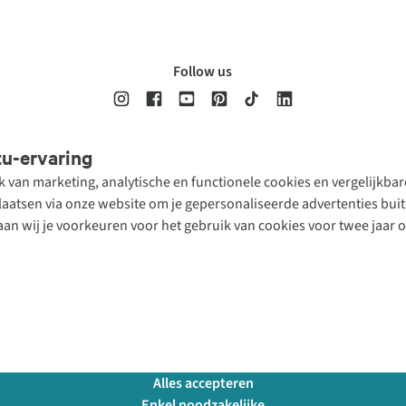
Follow us
tu-ervaring
Disclaimer
Privacy Policy
Algemene voorwaarden
Cookie Policy
ik van marketing, analytische en functionele cookies en vergelijkb
atsen via onze website om je gepersonaliseerde advertenties buite
aan wij je voorkeuren voor het gebruik van cookies voor twee jaar 
Alles accepteren
Enkel noodzakelijke