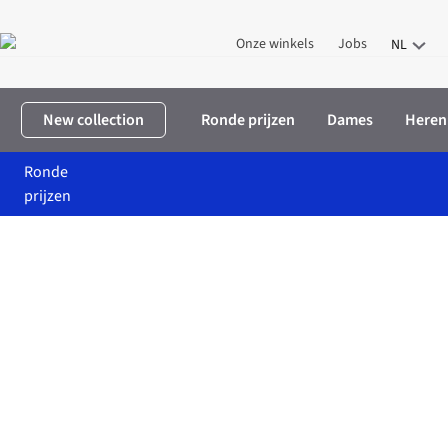
Onze winkels
Jobs
NL
New collection
Ronde prijzen
Dames
Heren
Ronde
prijzen
Home
Korting for ju
Baru Korting for ju