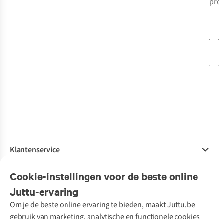
pr
-
BL
Acc
Cat
Sig
€1
1
k
bes
Klantenservice
Veelgestelde vragen
Cookie-instellingen voor de beste online
Onze diensten
Bestellen
Juttu-ervaring
Betalen
Tweedehands - ReJUsed
Om je de beste online ervaring te bieden, maakt Juttu.be
Juttu
10% studentenkorting
Kledingatelier
gebruik van marketing, analytische en functionele cookies
Klarna - achteraf betalen