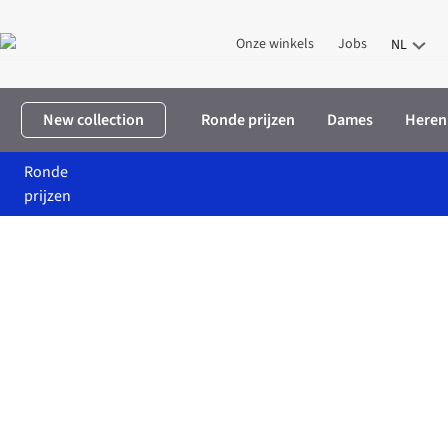
Onze winkels
Jobs
NL
New collection
Ronde prijzen
Dames
Heren
Ronde
prijzen
Home
Korting for ju
Bonnie Studios Korting for ju