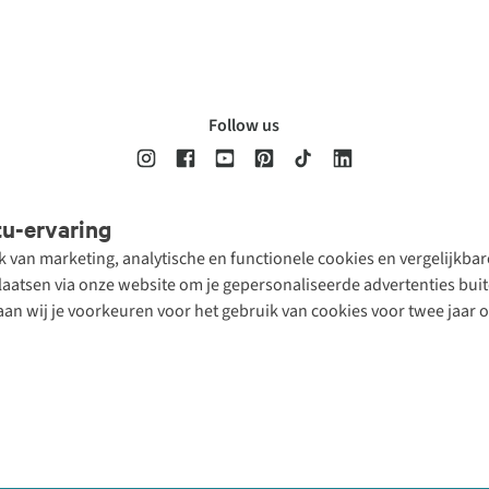
Follow us
tu-ervaring
Disclaimer
Privacy Policy
Algemene voorwaarden
Cookie Policy
ik van marketing, analytische en functionele cookies en vergelijkb
atsen via onze website om je gepersonaliseerde advertenties buite
aan wij je voorkeuren voor het gebruik van cookies voor twee jaar 