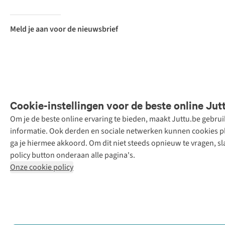
Meld je aan voor de nieuwsbrief
Cookie-instellingen voor de beste online Jut
Om je de beste online ervaring te bieden, maakt Juttu.be gebru
Retail Concepts
informatie. Ook derden en sociale netwerken kunnen cookies pla
N.V.,
ga je hiermee akkoord. Om dit niet steeds opnieuw te vragen, sl
Smallandlaan
policy button onderaan alle pagina's.
9, 2660
Onze cookie policy
Hoboken
+32 (0)3 828
30 15
team@juttu.be