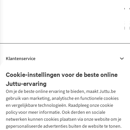
€1
1
k
bes
Klantenservice
Veelgestelde vragen
Cookie-instellingen voor de beste online
Onze diensten
Bestellen
Juttu-ervaring
Betalen
Tweedehands - ReJUsed
Om je de beste online ervaring te bieden, maakt Juttu.be
Juttu
10% studentenkorting
Kledingatelier
gebruik van marketing, analytische en functionele cookies
Klarna - achteraf betalen
Personal shopping
Over ons
en vergelijkbare technologieën. Raadpleeg onze cookie
Levering
Merken
Textielbox
Juttu Friends
policy voor meer informatie. Ook derden en sociale
Retourneren
Events / workshops
Inspiratie
netwerken kunnen cookies plaatsen via onze website om je
Nathalie Vleeschouwer
Bestelling herroepen
Werken bij Juttu
gepersonaliseerde advertenties buiten de website te tonen.
Selected dames
Garantie
Meld je aan voor de nieuwsbrief