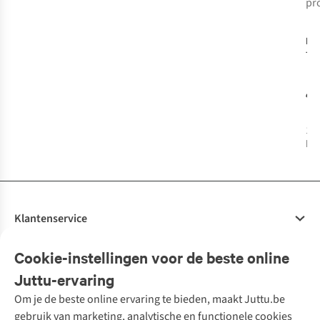
pr
-
Be
Tex
Pal
€4
1
k
bes
Klantenservice
Veelgestelde vragen
Cookie-instellingen voor de beste online
Onze diensten
Bestellen
Juttu-ervaring
Betalen
Tweedehands - ReJUsed
Om je de beste online ervaring te bieden, maakt Juttu.be
Juttu
10% studentenkorting
Kledingatelier
gebruik van marketing, analytische en functionele cookies
Klarna - achteraf betalen