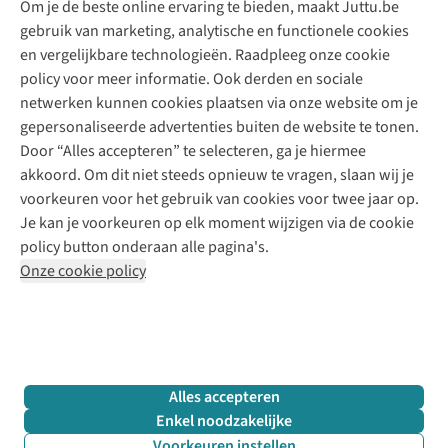
Om je de beste online ervaring te bieden, maakt Juttu.be
Juttu
10% studentenkorting
Kledingatelier
gebruik van marketing, analytische en functionele cookies
Klarna - achteraf betalen
Personal shopping
Over ons
en vergelijkbare technologieën. Raadpleeg onze cookie
Levering
Merken
Textielbox
Juttu Friends
policy voor meer informatie. Ook derden en sociale
Retourneren
Events / workshops
Inspiratie
netwerken kunnen cookies plaatsen via onze website om je
Nathalie Vleeschouwer
Bestelling herroepen
Werken bij Juttu
gepersonaliseerde advertenties buiten de website te tonen.
Selected dames
Garantie
Meld je aan voor de nieuwsbrief
Onze winkels
Door “Alles accepteren” te selecteren, ga je hiermee
HKLiving
Contact
akkoord. Om dit niet steeds opnieuw te vragen, slaan wij je
De wereld van Juttu
Dickies
Follow us
voorkeuren voor het gebruik van cookies voor twee jaar op.
Verantwoord ondernemen
Sessùn
Je kan je voorkeuren op elk moment wijzigen via de cookie
Toegankelijkheidsverklaring
Strom
policy button onderaan alle pagina's.
O My Bag
Onze cookie policy
Revolution
Disclaimer
Privacy Policy
Algemene voorwaarden
YAS
Cookie Policy
Four Roses
Retail Concepts N.V.,
Smallandlaan 9,
2660 Hoboken
team@juttu.be
+32 (0)3 828 30 15
Alles accepteren
BTW BE 0416.762.280
Enkel noodzakelijke
Voorkeuren instellen