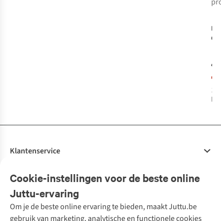
pr
-
LE
Car
Mi
- F
€3
€1
1
k
bes
Klantenservice
Veelgestelde vragen
Cookie-instellingen voor de beste online
Onze diensten
Bestellen
Juttu-ervaring
Betalen
Tweedehands - ReJUsed
Om je de beste online ervaring te bieden, maakt Juttu.be
Juttu
10% studentenkorting
Kledingatelier
gebruik van marketing, analytische en functionele cookies
Klarna - achteraf betalen