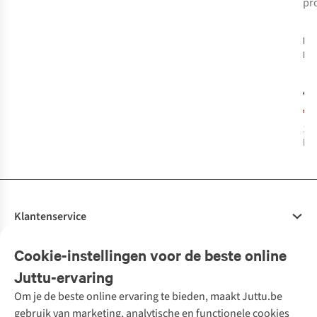
pr
-
Pe
Bo
Eve
Stu
€2
St
€1
1
k
bes
Klantenservice
Veelgestelde vragen
Cookie-instellingen voor de beste online
Onze diensten
Bestellen
Juttu-ervaring
Betalen
Tweedehands - ReJUsed
Om je de beste online ervaring te bieden, maakt Juttu.be
Juttu
10% studentenkorting
Kledingatelier
gebruik van marketing, analytische en functionele cookies
Klarna - achteraf betalen