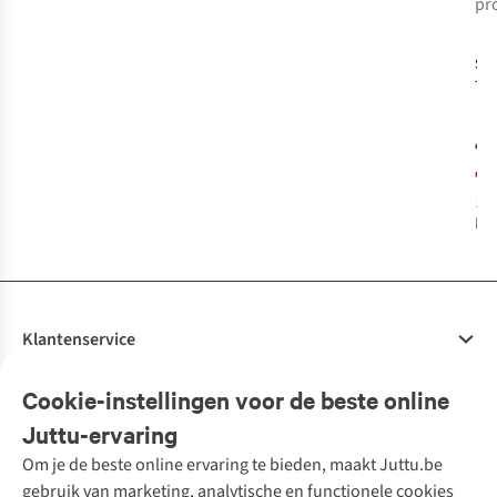
pr
-
Sel
Tex
Acc
Wa
€3
€1
1
k
bes
Klantenservice
Veelgestelde vragen
Cookie-instellingen voor de beste online
Onze diensten
Bestellen
Juttu-ervaring
Betalen
Tweedehands - ReJUsed
Om je de beste online ervaring te bieden, maakt Juttu.be
Juttu
10% studentenkorting
Kledingatelier
gebruik van marketing, analytische en functionele cookies
Klarna - achteraf betalen