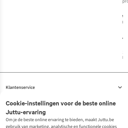
pr
-
WI
Eag
€1
1
k
bes
Klantenservice
Veelgestelde vragen
Cookie-instellingen voor de beste online
Onze diensten
Bestellen
Juttu-ervaring
Betalen
Tweedehands - ReJUsed
Om je de beste online ervaring te bieden, maakt Juttu.be
Juttu
10% studentenkorting
Kledingatelier
gebruik van marketing, analytische en functionele cookies
Klarna - achteraf betalen