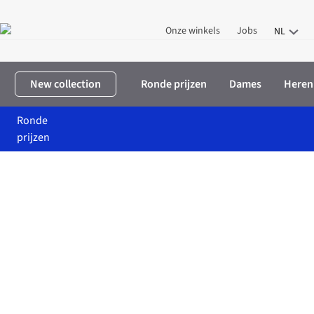
Onze winkels
Jobs
NL
New collection
Ronde prijzen
Dames
Heren
Ronde
prijzen
Home
Korting for ju
Nicolas Vahé Korting for ju