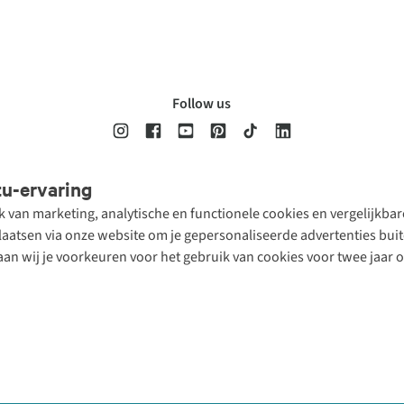
Follow us
tu-ervaring
Disclaimer
Privacy Policy
Algemene voorwaarden
Cookie Policy
ik van marketing, analytische en functionele cookies en vergelijkb
atsen via onze website om je gepersonaliseerde advertenties buite
aan wij je voorkeuren voor het gebruik van cookies voor twee jaar 