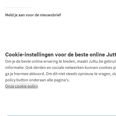
Meld je aan voor de nieuwsbrief
Cookie-instellingen voor de beste online Jut
Om je de beste online ervaring te bieden, maakt Juttu.be gebru
Retail Concepts
informatie. Ook derden en sociale netwerken kunnen cookies pla
N.V.,
ga je hiermee akkoord. Om dit niet steeds opnieuw te vragen, sl
Smallandlaan
policy button onderaan alle pagina's.
9, 2660
Onze cookie policy
Hoboken
+32 (0)3 828
30 15
team@juttu.be