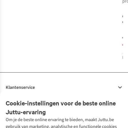
pr
-
Op
Gif
Ni
€2
€1
1
k
bes
Klantenservice
Veelgestelde vragen
Cookie-instellingen voor de beste online
Onze diensten
Bestellen
Juttu-ervaring
Betalen
Tweedehands - ReJUsed
Om je de beste online ervaring te bieden, maakt Juttu.be
Juttu
10% studentenkorting
Kledingatelier
gebruik van marketing, analytische en functionele cookies
Klarna - achteraf betalen