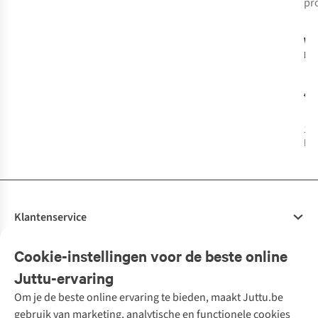
pr
-
WI
Eag
€1
1
k
bes
Klantenservice
Veelgestelde vragen
Cookie-instellingen voor de beste online
Onze diensten
Bestellen
Juttu-ervaring
Betalen
Tweedehands - ReJUsed
Om je de beste online ervaring te bieden, maakt Juttu.be
Juttu
10% studentenkorting
Kledingatelier
gebruik van marketing, analytische en functionele cookies
Klarna - achteraf betalen