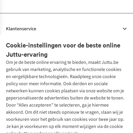
Klantenservice
Veelgestelde vragen
Cookie-instellingen voor de beste online
Onze diensten
Bestellen
Juttu-ervaring
Betalen
Tweedehands - ReJUsed
Om je de beste online ervaring te bieden, maakt Juttu.be
Juttu
10% studentenkorting
Kledingatelier
gebruik van marketing, analytische en functionele cookies
Klarna - achteraf betalen
Personal shopping
Over ons
en vergelijkbare technologieën. Raadpleeg onze cookie
Levering
Merken
Textielbox
Juttu Friends
policy voor meer informatie. Ook derden en sociale
Retourneren
Events / workshops
Inspiratie
netwerken kunnen cookies plaatsen via onze website om je
Nathalie Vleeschouwer
Bestelling herroepen
Werken bij Juttu
gepersonaliseerde advertenties buiten de website te tonen.
Selected dames
Garantie
Meld je aan voor de nieuwsbrief
Onze winkels
Door “Alles accepteren” te selecteren, ga je hiermee
HKLiving
Contact
akkoord. Om dit niet steeds opnieuw te vragen, slaan wij je
De wereld van Juttu
Dickies
Follow us
voorkeuren voor het gebruik van cookies voor twee jaar op.
Verantwoord ondernemen
Sessùn
Je kan je voorkeuren op elk moment wijzigen via de cookie
Toegankelijkheidsverklaring
Strom