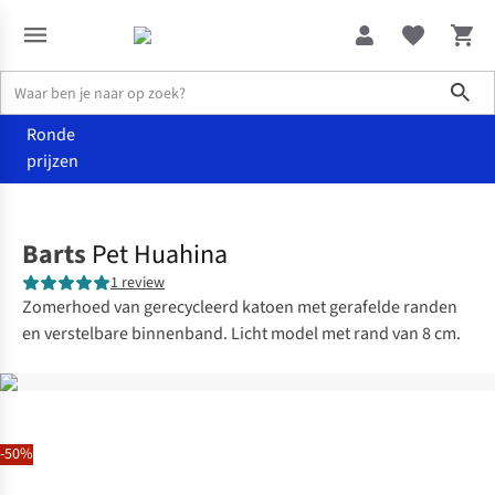
Sho
Ronde
prijzen
Accessoires
Hoeden
Barts
Pet Huahina
1 review
Zomerhoed van gerecycleerd katoen met gerafelde randen
en verstelbare binnenband. Licht model met rand van 8 cm.
-50%