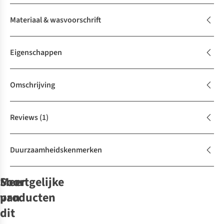
Materiaal & wasvoorschrift
Eigenschappen
Omschrijving
Reviews
(1)
Duurzaamheidskenmerken
Soortgelijke
Meer
producten
van
-50%
-50%
-50%
dit