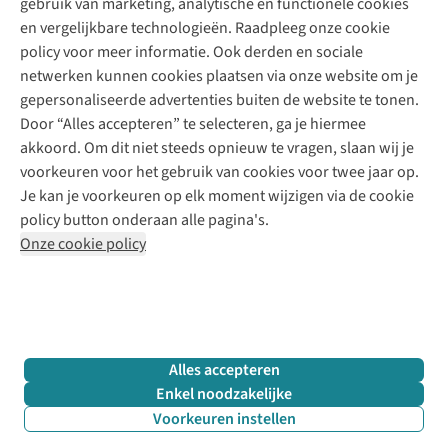
gebruik van marketing, analytische en functionele cookies
Klarna - achteraf betalen
Personal shopping
Over ons
en vergelijkbare technologieën. Raadpleeg onze cookie
Levering
Merken
Textielbox
Juttu Friends
policy voor meer informatie. Ook derden en sociale
Retourneren
Events / workshops
Inspiratie
netwerken kunnen cookies plaatsen via onze website om je
Nathalie Vleeschouwer
Bestelling herroepen
Werken bij Juttu
gepersonaliseerde advertenties buiten de website te tonen.
Selected dames
Garantie
Meld je aan voor de nieuwsbrief
Onze winkels
Door “Alles accepteren” te selecteren, ga je hiermee
HKLiving
Contact
akkoord. Om dit niet steeds opnieuw te vragen, slaan wij je
De wereld van Juttu
Dickies
Follow us
voorkeuren voor het gebruik van cookies voor twee jaar op.
Verantwoord ondernemen
Sessùn
Je kan je voorkeuren op elk moment wijzigen via de cookie
Toegankelijkheidsverklaring
Strom
policy button onderaan alle pagina's.
O My Bag
Onze cookie policy
Revolution
Disclaimer
Privacy Policy
Algemene voorwaarden
YAS
Cookie Policy
Four Roses
Retail Concepts N.V.,
Smallandlaan 9,
2660 Hoboken
team@juttu.be
+32 (0)3 828 30 15
Alles accepteren
BTW BE 0416.762.280
Enkel noodzakelijke
Voorkeuren instellen