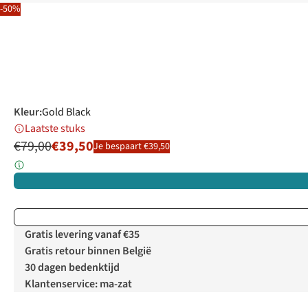
-50%
Kleur
:
Gold Black
Laatste stuks
€79,00
€39,50
Je bespaart €39,50
Gratis levering vanaf €35
Gratis retour binnen België
30 dagen bedenktijd
Klantenservice: ma-zat