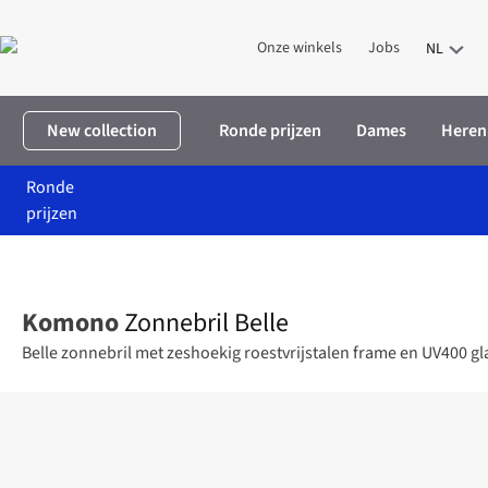
Onze winkels
Jobs
NL
New collection
Ronde prijzen
Dames
Heren
Ronde
prijzen
Home
Dames
Accessoires
Zonnebrillen
Zonnebril Belle
Komono
Zonnebril Belle
Belle zonnebril met zeshoekig roestvrijstalen frame en UV400 