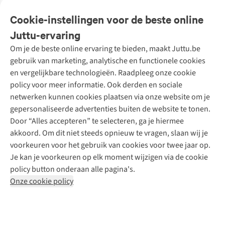
Veelgestelde vragen
Cookie-instellingen voor de beste online
Onze diensten
Bestellen
Juttu-ervaring
Betalen
Tweedehands - ReJUsed
Om je de beste online ervaring te bieden, maakt Juttu.be
Juttu
10% studentenkorting
Kledingatelier
gebruik van marketing, analytische en functionele cookies
Klarna - achteraf betalen
Personal shopping
Over ons
en vergelijkbare technologieën. Raadpleeg onze cookie
Levering
Merken
Textielbox
Juttu Friends
policy voor meer informatie. Ook derden en sociale
Retourneren
Events / workshops
Inspiratie
netwerken kunnen cookies plaatsen via onze website om je
Nathalie Vleeschouwer
Bestelling herroepen
Werken bij Juttu
gepersonaliseerde advertenties buiten de website te tonen.
Selected dames
Garantie
Meld je aan voor de nieuwsbrief
Onze winkels
Door “Alles accepteren” te selecteren, ga je hiermee
HKLiving
Contact
akkoord. Om dit niet steeds opnieuw te vragen, slaan wij je
De wereld van Juttu
Dickies
Follow us
voorkeuren voor het gebruik van cookies voor twee jaar op.
Verantwoord ondernemen
Sessùn
Je kan je voorkeuren op elk moment wijzigen via de cookie
Toegankelijkheidsverklaring
Strom
policy button onderaan alle pagina's.
O My Bag
Onze cookie policy
Revolution
Disclaimer
Privacy Policy
Algemene voorwaarden
YAS
Cookie Policy
Four Roses