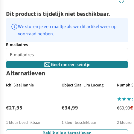
Dit product is tijdelijk niet beschikbaar.
We sturen je een mailtje als we dit artikel weer op 
voorraad hebben.
E-mailadres
Geef me een seintje
Alternatieven
-50%
Ichi
Sjaal Iannie
Object
Sjaal Lira Laceng
Numph
S
€27,95
€34,99
€
€69,99
1
kleur beschikbaar
1
kleur beschikbaar
2
kleuren
Bekijk alle alternatieven
%
%