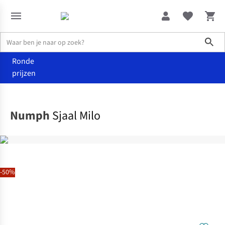
Sho
Ronde
prijzen
Accessoires
Sjaals
Numph
Sjaal Milo
-50%