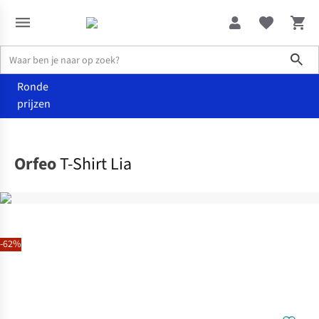
Sho
Ronde
prijzen
Kleding
T-shirts & tops
Orfeo
T-Shirt Lia
-62%