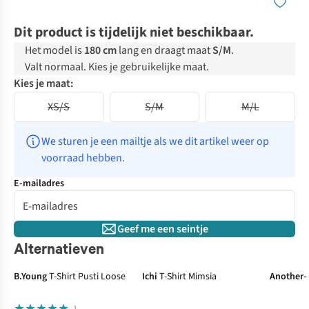
Dit product is tijdelijk niet beschikbaar.
Het model is
180 cm
lang en draagt maat
S/M
.
Valt normaal. Kies je gebruikelijke maat.
Kies je maat:
XS/S
S/M
M/L
We sturen je een mailtje als we dit artikel weer op 
voorraad hebben.
E-mailadres
Geef me een seintje
Alternatieven
B.Young
T-Shirt Pusti Loose
Ichi
T-Shirt Mimsia
Another-
1