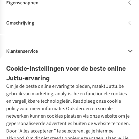
Eigenschappen
Omschrijving
Klantenservice
Veelgestelde vragen
Cookie-instellingen voor de beste online
Onze diensten
Bestellen
Juttu-ervaring
Betalen
Tweedehands - ReJUsed
Om je de beste online ervaring te bieden, maakt Juttu.be
Juttu
10% studentenkorting
Kledingatelier
gebruik van marketing, analytische en functionele cookies
Klarna - achteraf betalen
Personal shopping
Over ons
en vergelijkbare technologieën. Raadpleeg onze cookie
Levering
Merken
Textielbox
Juttu Friends
policy voor meer informatie. Ook derden en sociale
Retourneren
Events / workshops
Inspiratie
netwerken kunnen cookies plaatsen via onze website om je
Nathalie Vleeschouwer
Bestelling herroepen
Werken bij Juttu
gepersonaliseerde advertenties buiten de website te tonen.
Selected dames
Garantie
Meld je aan voor de nieuwsbrief
Onze winkels
Door “Alles accepteren” te selecteren, ga je hiermee
HKLiving
Contact
akkoord. Om dit niet steeds opnieuw te vragen, slaan wij je
De wereld van Juttu