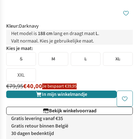
Kleur
:
Darknavy
Het model is
188 cm
lang en draagt maat
L
.
Valt normaal. Kies je gebruikelijke maat.
Kies je maat:
S
M
L
XL
XXL
€79,95
€40,00
Je bespaart €39,95
In mijn winkelmandje
Bekijk winkelvoorraad
Gratis levering vanaf €35
Gratis retour binnen België
30 dagen bedenktijd