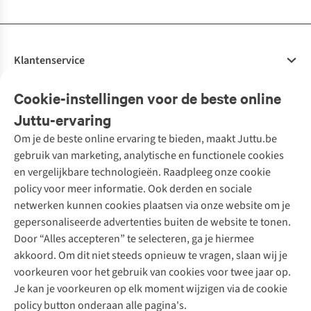
Klantenservice
Veelgestelde vragen
Cookie-instellingen voor de beste online
Onze diensten
Bestellen
Juttu-ervaring
Betalen
Tweedehands - ReJUsed
Om je de beste online ervaring te bieden, maakt Juttu.be
Juttu
10% studentenkorting
Kledingatelier
gebruik van marketing, analytische en functionele cookies
Klarna - achteraf betalen
Personal shopping
Over ons
en vergelijkbare technologieën. Raadpleeg onze cookie
Levering
Merken
Textielbox
Juttu Friends
policy voor meer informatie. Ook derden en sociale
Retourneren
Events / workshops
Inspiratie
netwerken kunnen cookies plaatsen via onze website om je
Nathalie Vleeschouwer
Bestelling herroepen
Werken bij Juttu
gepersonaliseerde advertenties buiten de website te tonen.
Selected dames
Garantie
Meld je aan voor de nieuwsbrief
Onze winkels
Door “Alles accepteren” te selecteren, ga je hiermee
HKLiving
Contact
akkoord. Om dit niet steeds opnieuw te vragen, slaan wij je
De wereld van Juttu
Dickies
Follow us
voorkeuren voor het gebruik van cookies voor twee jaar op.
Verantwoord ondernemen
Sessùn
Je kan je voorkeuren op elk moment wijzigen via de cookie
Toegankelijkheidsverklaring
Strom
policy button onderaan alle pagina's.