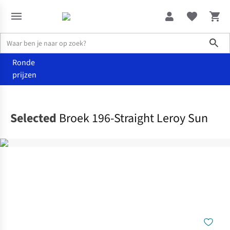
Sho
Ronde
prijzen
Kleding
Broeken
Selected
Broek 196-Straight Leroy Sun