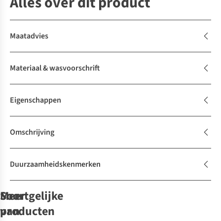
Alles over dit product
Maatadvies
Materiaal & wasvoorschrift
Eigenschappen
Omschrijving
Duurzaamheidskenmerken
Soortgelijke
Meer
producten
van