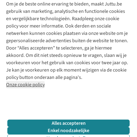
Om je de beste online ervaring te bieden, maakt Juttu.be
Juttu
10% studentenkorting
Kledingatelier
gebruik van marketing, analytische en functionele cookies
Klarna - achteraf betalen
Personal shopping
Over ons
en vergelijkbare technologieën. Raadpleeg onze cookie
Levering
Merken
Textielbox
Juttu Friends
policy voor meer informatie. Ook derden en sociale
Retourneren
Events / workshops
Inspiratie
netwerken kunnen cookies plaatsen via onze website om je
Nathalie Vleeschouwer
Bestelling herroepen
Werken bij Juttu
gepersonaliseerde advertenties buiten de website te tonen.
Selected dames
Garantie
Meld je aan voor de nieuwsbrief
Onze winkels
Door “Alles accepteren” te selecteren, ga je hiermee
HKLiving
Contact
akkoord. Om dit niet steeds opnieuw te vragen, slaan wij je
De wereld van Juttu
Dickies
Follow us
voorkeuren voor het gebruik van cookies voor twee jaar op.
Verantwoord ondernemen
Sessùn
Je kan je voorkeuren op elk moment wijzigen via de cookie
Toegankelijkheidsverklaring
Strom
policy button onderaan alle pagina's.
O My Bag
Onze cookie policy
Revolution
Disclaimer
Privacy Policy
Algemene voorwaarden
YAS
Cookie Policy
Four Roses
Retail Concepts N.V.,
Smallandlaan 9,
2660 Hoboken
team@juttu.be
+32 (0)3 828 30 15
Alles accepteren
BTW BE 0416.762.280
Enkel noodzakelijke