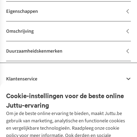
Eigenschappen
Omschrijving
Duurzaamheidskenmerken
Klantenservice
Veelgestelde vragen
Cookie-instellingen voor de beste online
Onze diensten
Bestellen
Juttu-ervaring
Betalen
Tweedehands - ReJUsed
Om je de beste online ervaring te bieden, maakt Juttu.be
Juttu
10% studentenkorting
Kledingatelier
gebruik van marketing, analytische en functionele cookies
Klarna - achteraf betalen
Personal shopping
Over ons
en vergelijkbare technologieën. Raadpleeg onze cookie
Levering
Merken
Textielbox
Juttu Friends
policy voor meer informatie. Ook derden en sociale