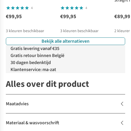
Straight 
4
4
€99,95
€99,95
€89,99
3
kleuren beschikbaar
3
kleuren beschikbaar
2
kleuren
Bekijk alle alternatieven
Gratis levering vanaf €35
Gratis retour binnen België
30 dagen bedenktijd
Klantenservice: ma-zat
Alles over dit product
Maatadvies
Materiaal & wasvoorschrift