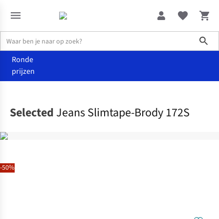
Sho
Ronde
prijzen
Kleding
Broeken
Selected
Jeans Slimtape-Brody 172S
-50%