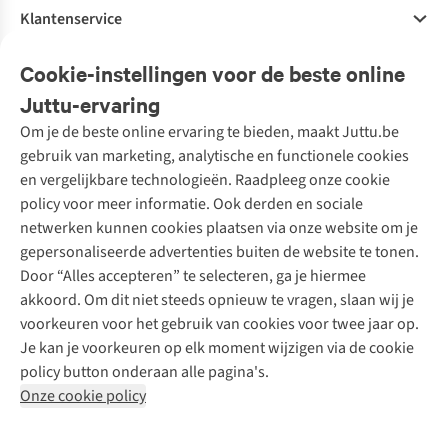
Klantenservice
Veelgestelde vragen
Cookie-instellingen voor de beste online
Onze diensten
Bestellen
Juttu-ervaring
Betalen
Tweedehands - ReJUsed
Om je de beste online ervaring te bieden, maakt Juttu.be
Juttu
10% studentenkorting
Kledingatelier
gebruik van marketing, analytische en functionele cookies
Klarna - achteraf betalen
Personal shopping
Over ons
en vergelijkbare technologieën. Raadpleeg onze cookie
Levering
Merken
Textielbox
Juttu Friends
policy voor meer informatie. Ook derden en sociale
Retourneren
Events / workshops
Inspiratie
netwerken kunnen cookies plaatsen via onze website om je
Nathalie Vleeschouwer
Bestelling herroepen
Werken bij Juttu
gepersonaliseerde advertenties buiten de website te tonen.
Selected dames
Garantie
Meld je aan voor de nieuwsbrief
Onze winkels
Door “Alles accepteren” te selecteren, ga je hiermee
HKLiving
Contact
akkoord. Om dit niet steeds opnieuw te vragen, slaan wij je
De wereld van Juttu
Dickies
Follow us
voorkeuren voor het gebruik van cookies voor twee jaar op.
Verantwoord ondernemen
Sessùn
Je kan je voorkeuren op elk moment wijzigen via de cookie
Toegankelijkheidsverklaring
Strom
policy button onderaan alle pagina's.
O My Bag
Onze cookie policy
Revolution
Disclaimer
Privacy Policy
Algemene voorwaarden
YAS