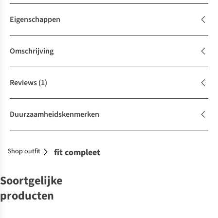
Eigenschappen
Omschrijving
Reviews
(1)
Duurzaamheidskenmerken
Shop outfit
Maak je outfit compleet
Soortgelijke
producten