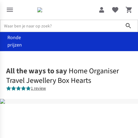
Sho
Ronde
prijzen
Wonen
Opbergen
All the ways to say
Home Organiser
Travel Jewellery Box Hearts
1 review