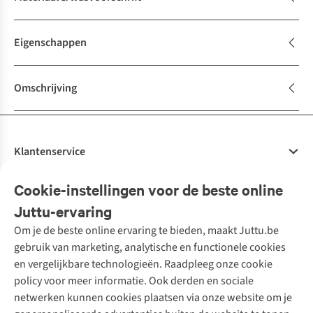
Eigenschappen
Omschrijving
Klantenservice
Veelgestelde vragen
Cookie-instellingen voor de beste online
Onze diensten
Bestellen
Juttu-ervaring
Betalen
Tweedehands - ReJUsed
Om je de beste online ervaring te bieden, maakt Juttu.be
Juttu
10% studentenkorting
Kledingatelier
gebruik van marketing, analytische en functionele cookies
Klarna - achteraf betalen
Personal shopping
Over ons
en vergelijkbare technologieën. Raadpleeg onze cookie
Levering
Merken
Textielbox
Juttu Friends
policy voor meer informatie. Ook derden en sociale
Retourneren
Events / workshops
Inspiratie
netwerken kunnen cookies plaatsen via onze website om je
Nathalie Vleeschouwer
Bestelling herroepen
Werken bij Juttu