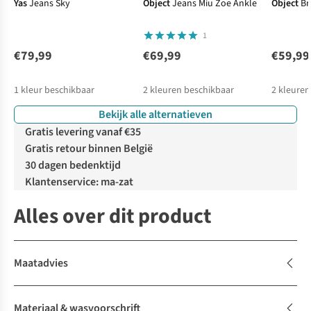
Yas
Jeans Sky
Object
Jeans Miu Zoe Ankle
Object
Br
1
€79,99
€69,99
€59,99
1
kleur beschikbaar
2
kleuren beschikbaar
2
kleuren
Bekijk alle alternatieven
%
Gratis levering vanaf €35
Gratis retour binnen België
30 dagen bedenktijd
Klantenservice: ma-zat
Alles over dit product
Maatadvies
Materiaal & wasvoorschrift