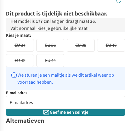
Dit product is tijdelijk niet beschikbaar.
Het model is
177 cm
lang en draagt maat
36
.
Valt normaal. Kies je gebruikelijke maat.
Kies je maat:
EU 34
EU 36
EU 38
EU 40
EU 42
EU 44
We sturen je een mailtje als we dit artikel weer op 
voorraad hebben.
E-mailadres
Geef me een seintje
Alternatieven