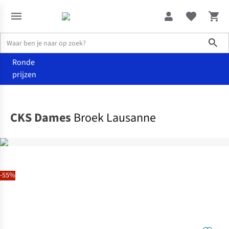
Sho
Ronde
prijzen
Kleding
Broeken
CKS Dames
Broek Lausanne
-55%