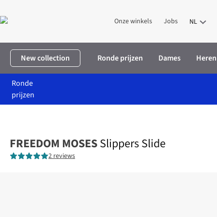
Onze winkels
Jobs
NL
New collection
Ronde prijzen
Dames
Heren
Ronde
prijzen
Home
Dames
Kleding
Schoenen
Slippers Slide
FREEDOM MOSES
Slippers Slide
2 reviews