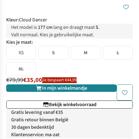
Kleur
:
Cloud Dancer
Het model is
177 cm
lang en draagt maat
S
.
Valt normaal. Kies je gebruikelijke maat.
Kies je maat:
XS
S
M
L
XL
€79,99
€35,00
Je bespaart €44,99
In mijn winkelmandje
Bekijk winkelvoorraad
Gratis levering vanaf €35
Gratis retour binnen België
30 dagen bedenktijd
Klantenservice: ma-zat