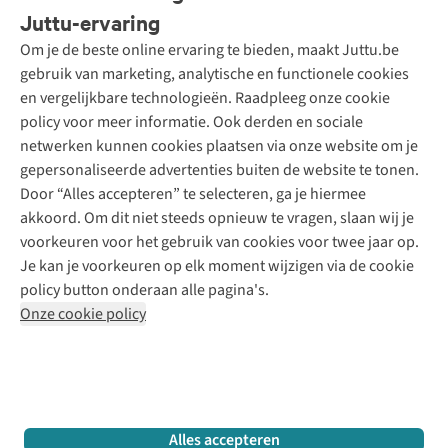
Bestellen
Juttu-ervaring
Betalen
Tweedehands - ReJUsed
Om je de beste online ervaring te bieden, maakt Juttu.be
Juttu
10% studentenkorting
Kledingatelier
gebruik van marketing, analytische en functionele cookies
Klarna - achteraf betalen
Personal shopping
Over ons
en vergelijkbare technologieën. Raadpleeg onze cookie
Levering
Merken
Textielbox
Juttu Friends
policy voor meer informatie. Ook derden en sociale
Retourneren
Events / workshops
Inspiratie
netwerken kunnen cookies plaatsen via onze website om je
Nathalie Vleeschouwer
Bestelling herroepen
Werken bij Juttu
gepersonaliseerde advertenties buiten de website te tonen.
Selected dames
Garantie
Meld je aan voor de nieuwsbrief
Onze winkels
Door “Alles accepteren” te selecteren, ga je hiermee
HKLiving
Contact
akkoord. Om dit niet steeds opnieuw te vragen, slaan wij je
De wereld van Juttu
Dickies
Follow us
voorkeuren voor het gebruik van cookies voor twee jaar op.
Verantwoord ondernemen
Sessùn
Je kan je voorkeuren op elk moment wijzigen via de cookie
Toegankelijkheidsverklaring
Strom
policy button onderaan alle pagina's.
O My Bag
Onze cookie policy
Revolution
Disclaimer
Privacy Policy
Algemene voorwaarden
YAS
Cookie Policy
Four Roses
Retail Concepts N.V.,
Smallandlaan 9,
2660 Hoboken
team@juttu.be
+32 (0)3 828 30 15
Alles accepteren