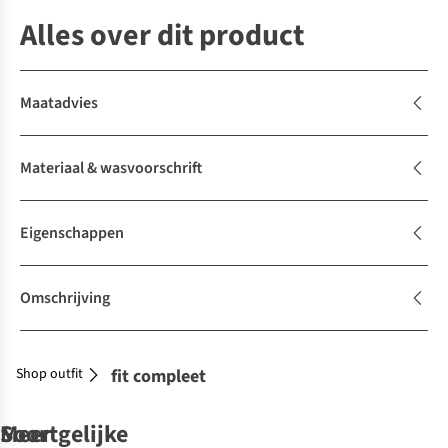
Alles over dit product
Maatadvies
Materiaal & wasvoorschrift
Eigenschappen
Omschrijving
Shop outfit
Maak je outfit compleet
Soortgelijke
Meer