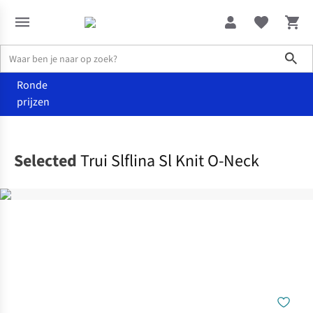
Sho
Ronde
prijzen
Kleding
Truien & cardigans
Selected
Trui Slflina Sl Knit O-Neck