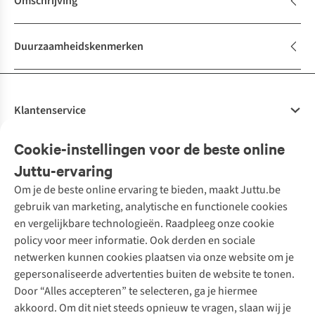
Omschrijving
Duurzaamheidskenmerken
Klantenservice
Veelgestelde vragen
Cookie-instellingen voor de beste online
Onze diensten
Bestellen
Juttu-ervaring
Betalen
Tweedehands - ReJUsed
Om je de beste online ervaring te bieden, maakt Juttu.be
Juttu
10% studentenkorting
Kledingatelier
gebruik van marketing, analytische en functionele cookies
Klarna - achteraf betalen
Personal shopping
Over ons
en vergelijkbare technologieën. Raadpleeg onze cookie
Levering
Merken
Textielbox
Juttu Friends
policy voor meer informatie. Ook derden en sociale
Retourneren
Events / workshops
Inspiratie
netwerken kunnen cookies plaatsen via onze website om je
Nathalie Vleeschouwer
Bestelling herroepen
Werken bij Juttu
gepersonaliseerde advertenties buiten de website te tonen.
Selected dames
Garantie
Meld je aan voor de nieuwsbrief
Onze winkels
Door “Alles accepteren” te selecteren, ga je hiermee
HKLiving
Contact
akkoord. Om dit niet steeds opnieuw te vragen, slaan wij je
De wereld van Juttu
Dickies