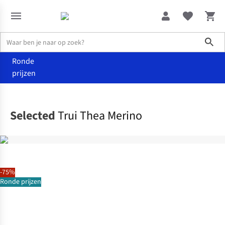
Sho
Ronde
prijzen
Kleding
Truien & cardigans
Selected
Trui Thea Merino
-75%
Ronde prijzen