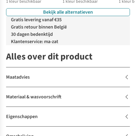
1
kleur beschikbaar
1
kleur beschikbaar
1
kleur b
Bekijk alle alternatieven
Gratis levering vanaf €35
Gratis retour binnen België
30 dagen bedenktijd
Klantenservice: ma-zat
Alles over dit product
Maatadvies
Materiaal & wasvoorschrift
Eigenschappen