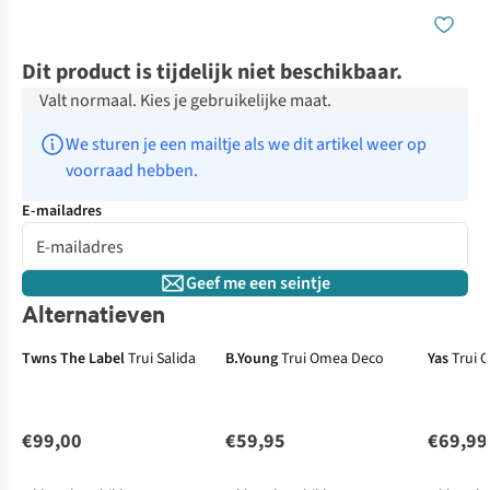
Dit product is tijdelijk niet beschikbaar.
Valt normaal. Kies je gebruikelijke maat.
We sturen je een mailtje als we dit artikel weer op 
voorraad hebben.
E-mailadres
Geef me een seintje
Alternatieven
Just arrived
Twns The Label
Trui Salida
B.Young
Trui Omea Deco
Yas
Trui 
€99,00
€59,95
€69,99