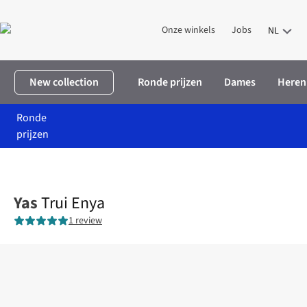
Onze winkels
Jobs
NL
New collection
Ronde prijzen
Dames
Heren
Ronde
prijzen
Home
Dames
Kleding
Truien & cardigans
Trui Enya
Yas
Trui Enya
1 review