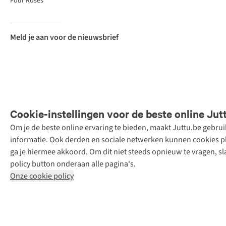
Four Roses
Meld je aan voor de nieuwsbrief
Cookie-instellingen voor de beste online Jut
Om je de beste online ervaring te bieden, maakt Juttu.be gebru
Retail Concepts
informatie. Ook derden en sociale netwerken kunnen cookies pla
N.V.,
ga je hiermee akkoord. Om dit niet steeds opnieuw te vragen, sl
Smallandlaan
policy button onderaan alle pagina's.
9, 2660
Onze cookie policy
Hoboken
+32 (0)3 828
30 15
team@juttu.be