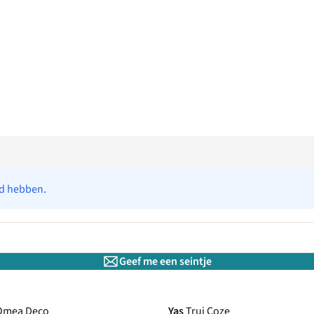
ad hebben.
Geef me een seintje
 Omea Deco
Yas
Trui Coze