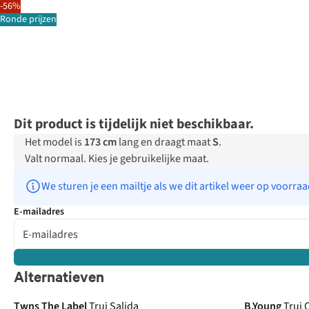
-56%
Ronde prijzen
Dit product is tijdelijk niet beschikbaar.
Het model is
173 cm
lang en draagt maat
S
.
Valt normaal. Kies je gebruikelijke maat.
We sturen je een mailtje als we dit artikel weer op voorra
E-mailadres
Alternatieven
Just arrived
Twns The Label
Trui Salida
B.Young
Trui