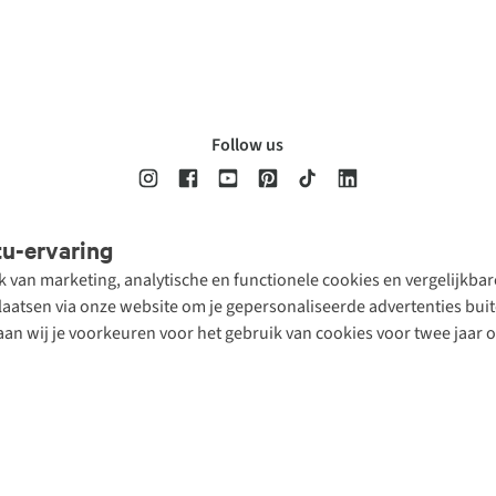
Follow us
tu-ervaring
Disclaimer
Privacy Policy
Algemene voorwaarden
Cookie Policy
ik van marketing, analytische en functionele cookies en vergelijkb
atsen via onze website om je gepersonaliseerde advertenties buite
aan wij je voorkeuren voor het gebruik van cookies voor twee jaar 