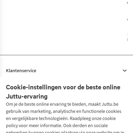
Cas
Int
Pat
€1
46
1
k
bes
Klantenservice
Veelgestelde vragen
Cookie-instellingen voor de beste online
Onze diensten
Bestellen
Juttu-ervaring
Betalen
Tweedehands - ReJUsed
Om je de beste online ervaring te bieden, maakt Juttu.be
Juttu
10% studentenkorting
Kledingatelier
gebruik van marketing, analytische en functionele cookies
Klarna - achteraf betalen
Personal shopping
Over ons
en vergelijkbare technologieën. Raadpleeg onze cookie
Levering
Merken
Textielbox
Juttu Friends
policy voor meer informatie. Ook derden en sociale
Retourneren
Events / workshops
Inspiratie
netwerken kunnen cookies plaatsen via onze website om je