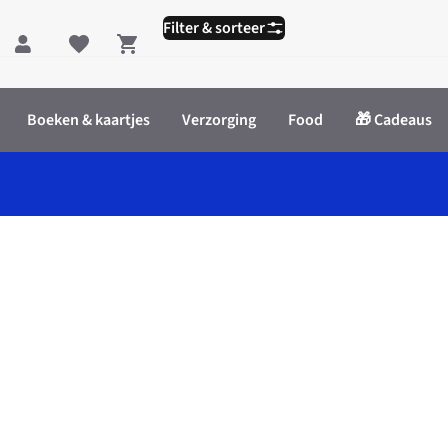
Filter & sorteer
Shopping cart
Boeken & kaartjes
Verzorging
Food
🎁 Cadeaus
o