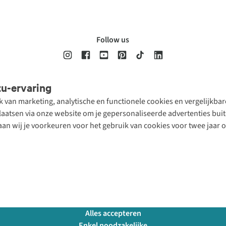
Follow us
tu-ervaring
Disclaimer
Privacy Policy
Algemene voorwaarden
Cookie Policy
ik van marketing, analytische en functionele cookies en vergelijkb
atsen via onze website om je gepersonaliseerde advertenties buite
aan wij je voorkeuren voor het gebruik van cookies voor twee jaar 
Alles accepteren
Enkel noodzakelijke