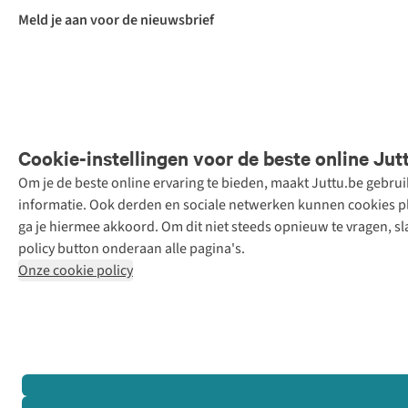
Meld je aan voor de nieuwsbrief
Cookie-instellingen voor de beste online Jut
Om je de beste online ervaring te bieden, maakt Juttu.be gebru
Retail Concepts
informatie. Ook derden en sociale netwerken kunnen cookies pla
N.V.,
ga je hiermee akkoord. Om dit niet steeds opnieuw te vragen, sl
Smallandlaan
policy button onderaan alle pagina's.
9, 2660
Onze cookie policy
Hoboken
+32 (0)3 828
30 15
team@juttu.be
BTW BE
0416.762.280