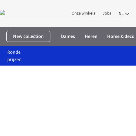
Onze winkels
Jobs
NL
New collection
Dames
Heren
Home & deco
Ronde
prijzen
Home
Korting for ju
Home & deco: korting
Wouf Home & dec