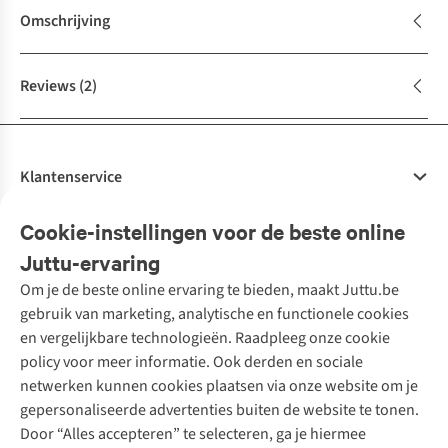
Omschrijving
Reviews
(2)
Klantenservice
Veelgestelde vragen
Cookie-instellingen voor de beste online
Onze diensten
Bestellen
Juttu-ervaring
Betalen
Tweedehands - ReJUsed
Om je de beste online ervaring te bieden, maakt Juttu.be
Juttu
10% studentenkorting
Kledingatelier
gebruik van marketing, analytische en functionele cookies
Klarna - achteraf betalen
Personal shopping
Over ons
en vergelijkbare technologieën. Raadpleeg onze cookie
Levering
Merken
Textielbox
Juttu Friends
policy voor meer informatie. Ook derden en sociale
Retourneren
Events / workshops
Inspiratie
netwerken kunnen cookies plaatsen via onze website om je
Nathalie Vleeschouwer
Bestelling herroepen
Werken bij Juttu
gepersonaliseerde advertenties buiten de website te tonen.
Selected dames
Garantie
Meld je aan voor de nieuwsbrief
Onze winkels
Door “Alles accepteren” te selecteren, ga je hiermee
HKLiving
Contact